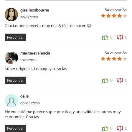
giselleosbourne
Su valoración:
22/07/2019
Gracias por la receta, muy rica & fácil de hacer. 😄
Responder
0
0
mariterevalencia
Su valoración:
10/11/2018
!súper originales.las hago ya.gracias
Responder
0
0
celia
06/04/2010
Me encantó me parece super practica, y una salida de apuros muy
economica. Gracias
Responder
0
0