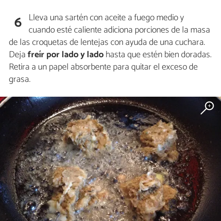
Lleva una sartén con aceite a fuego medio y
6
cuando esté caliente adiciona porciones de la masa
de las croquetas de lentejas con ayuda de una cuchara.
Deja
freír por lado y lado
hasta que estén bien doradas.
Retira a un papel absorbente para quitar el exceso de
grasa.