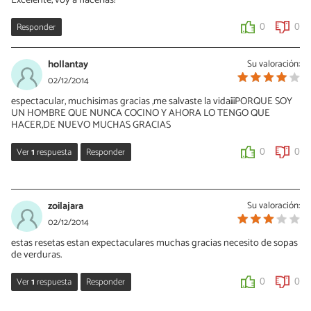
Excelente, voy a hacerlas!
Responder
0
0
hollantay
Su valoración:
02/12/2014
espectacular, muchisimas gracias ,me salvaste la vida¡¡¡PORQUE SOY
UN HOMBRE QUE NUNCA COCINO Y AHORA LO TENGO QUE
HACER,DE NUEVO MUCHAS GRACIAS
Ver
1
respuesta
Responder
0
0
Laura Durán
03/12/2014
zoilajara
Su valoración:
espero que disfrutes cocinando trato de hacerlo de una forma
02/12/2014
sencilla pero deliciosa, un saludo grande!!!
estas resetas estan expectaculares muchas gracias necesito de sopas
de verduras.
0
0
Ver
1
respuesta
Responder
0
0