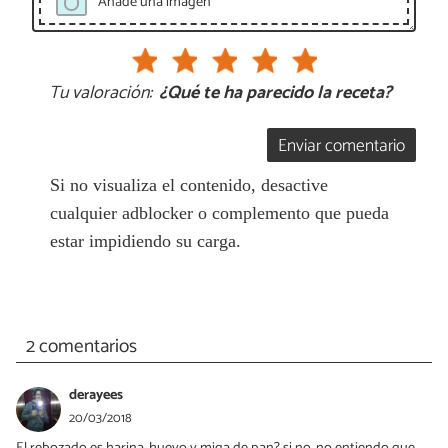
Añade una imagen
Tu valoración:
¿Qué te ha parecido la receta?
Enviar comentario
Si no visualiza el contenido, desactive
cualquier adblocker o complemento que pueda
estar impidiendo su carga.
2 comentarios
derayees
20/03/2018
El rebozado es harina, huevo y miga de pan? si no, no entiendo que