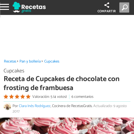
COMPARTIR
Recetas
Pan y bollería
Cupcakes
Cupcakes
Receta de Cupcakes de chocolate con
frosting de frambuesa
Valoración: 5 (4 votos)
6 comentarios
Por
Clara Inés Rodríguez
, Cocinera de RecetasGratis.
Actualizado: 9 agosto
2017