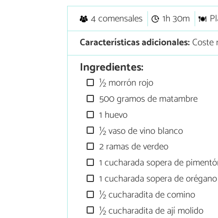
4 comensales
1h 30m
Pl
Características adicionales:
Coste 
Ingredientes:
½ morrón rojo
500 gramos de matambre
1 huevo
½ vaso de vino blanco
2 ramas de verdeo
1 cucharada sopera de pimentó
1 cucharada sopera de orégano
½ cucharadita de comino
½ cucharadita de ají molido