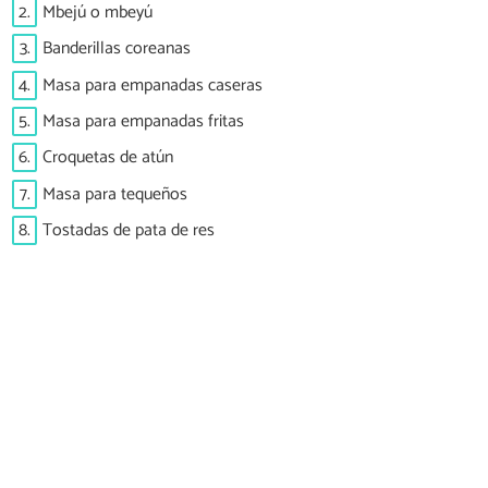
2.
Mbejú o mbeyú
3.
Banderillas coreanas
4.
Masa para empanadas caseras
5.
Masa para empanadas fritas
6.
Croquetas de atún
7.
Masa para tequeños
8.
Tostadas de pata de res