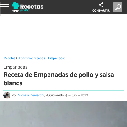
COMPARTIR
Recetas
Aperitivos y tapas
Empanadas
Empanadas
Receta de Empanadas de pollo y salsa
blanca
Por
Micaela Demarchi
, Nutricionista.
4 octubre 2022