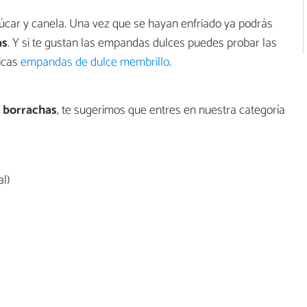
zúcar y canela. Una vez que se hayan enfriado ya podrás
as
. Y si te gustan las empandas dulces puedes probar las
sicas
empandas de dulce membrillo
.
 borrachas
, te sugerimos que entres en nuestra categoría
l)