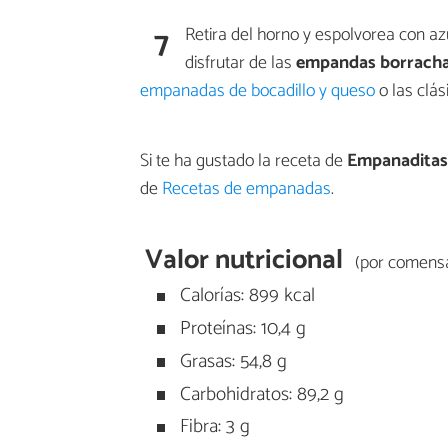
7
Retira del horno y espolvorea con a
disfrutar de las
empandas borrach
empanadas de bocadillo y queso
o las clá
Si te ha gustado la receta de
Empanaditas
de
Recetas de empanadas
.
Valor nutricional
(por comensa
Calorías: 899 kcal
Proteínas: 10,4 g
Grasas: 54,8 g
Carbohidratos: 89,2 g
Fibra: 3 g