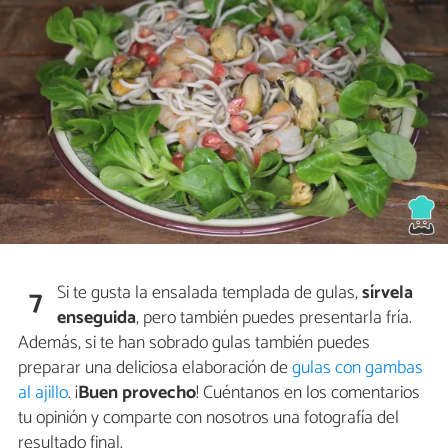
Si te gusta la ensalada templada de gulas,
sírvela
7
enseguida
, pero también puedes presentarla fría.
Además, si te han sobrado gulas también puedes
preparar una deliciosa elaboración de
gulas con gambas
al ajillo
. ¡
Buen provecho
! Cuéntanos en los comentarios
tu opinión y comparte con nosotros una fotografía del
resultado final.