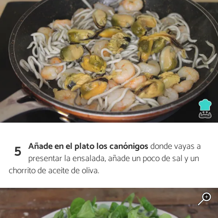
Añade en el plato
los canónigos
donde vayas a
5
presentar la ensalada, añade un poco de sal y un
chorrito de aceite de oliva.