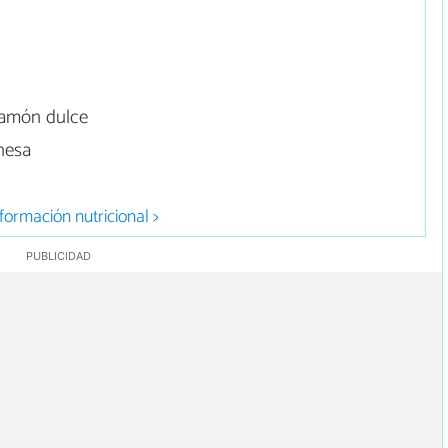
jamón dulce
nesa
formación nutricional >