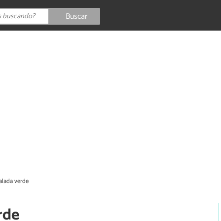
Buscar
alada verde
rde