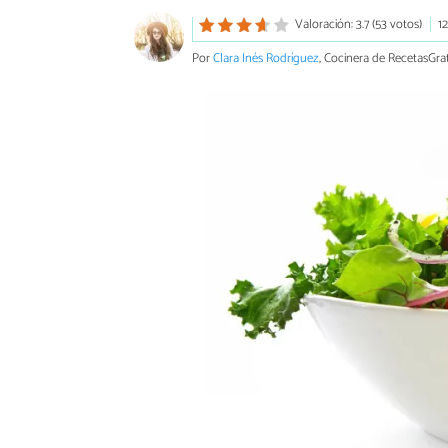
Valoración: 3.7 (53 votos)
1
Por
Clara Inés Rodríguez
, Cocinera de RecetasGrat