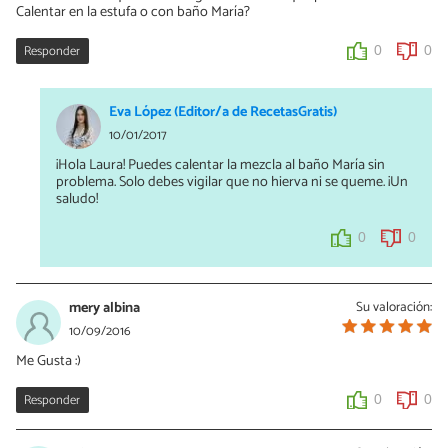
Calentar en la estufa o con baño María?
Responder
0
0
Eva López (Editor/a de RecetasGratis)
10/01/2017
¡Hola Laura! Puedes calentar la mezcla al baño María sin
problema. Solo debes vigilar que no hierva ni se queme. ¡Un
saludo!
0
0
mery albina
Su valoración:
10/09/2016
Me Gusta :)
Responder
0
0