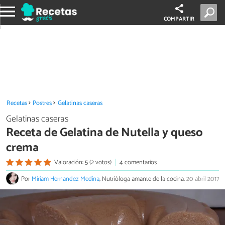
COMPARTIR
Recetas
Postres
Gelatinas caseras
Gelatinas caseras
Receta de Gelatina de Nutella y queso
crema
Valoración: 5 (2 votos)
4 comentarios
Por
Miriam Hernandez Medina
, Nutrióloga amante de la cocina.
20 abril 2017