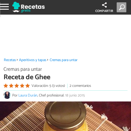
COMPARTIR
Recetas
Aperitivos y tapas
Cremas para untar
Cremas para untar
Receta de Ghee
Valoración: 5 (3 votos)
2 comentarios
Por
Laura Durán
, Chef profesional.
18 junio 2015