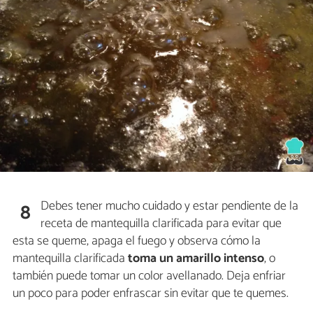
Debes tener mucho cuidado y estar pendiente de la
8
receta de mantequilla clarificada para evitar que
esta se queme, apaga el fuego y observa cómo la
mantequilla clarificada
toma un amarillo intenso
, o
también puede tomar un color avellanado. Deja enfriar
un poco para poder enfrascar sin evitar que te quemes.