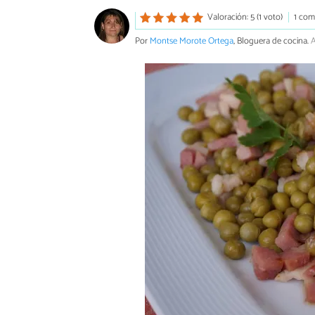
Valoración: 5 (1 voto)
1 com
Por
Montse Morote Ortega
, Bloguera de cocina.
A