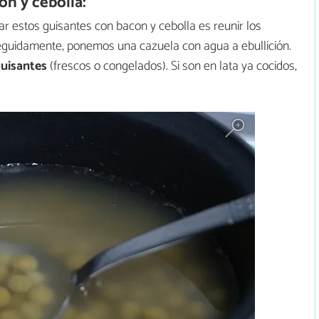
n y cebolla:
 estos guisantes con bacon y cebolla es reunir los
seguidamente, ponemos una cazuela con agua a ebullición.
guisantes
(frescos o congelados). Si son en lata ya cocidos,