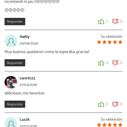
no entendi ni pio :(🤨🤨🤨🤨🤨🤨
🤨🤨🤨🤨🤨
Responder
1
0
Heilly
Su valoración:
03/08/2020
Muy buenos, quedaron como lo esperaba, gracias!
Responder
0
0
caro1023
27/03/2018
deliciosos, mis favoritos
Responder
0
0
LuciA
Su valoración:
20/01/2018