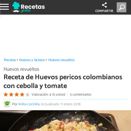
COMPARTIR
Recetas
Huevos y lácteos
Huevos revueltos
Huevos revueltos
Receta de Huevos pericos colombianos
con cebolla y tomate
Valoración: 4 (5 votos)
5 comentarios
Por
linilla-cocinilla
.
Actualizado: 11 enero 2018