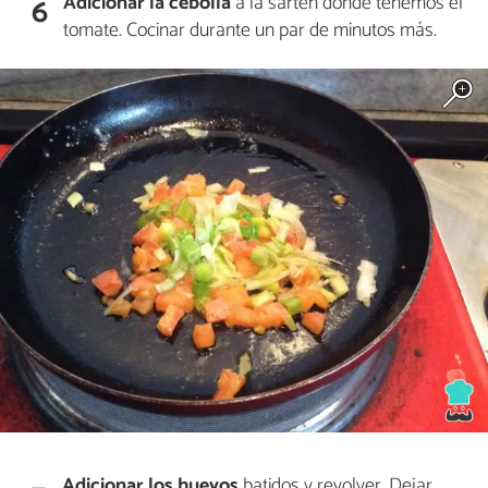
Adicionar la cebolla
a la sartén donde tenemos el
6
tomate. Cocinar durante un par de minutos más.
Adicionar los huevos
batidos y revolver. Dejar