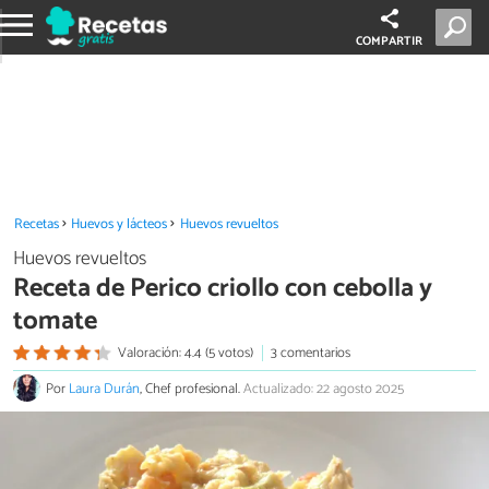
COMPARTIR
Recetas
Huevos y lácteos
Huevos revueltos
Huevos revueltos
Receta de Perico criollo con cebolla y
tomate
Valoración: 4.4 (5 votos)
3 comentarios
Por
Laura Durán
, Chef profesional.
Actualizado: 22 agosto 2025