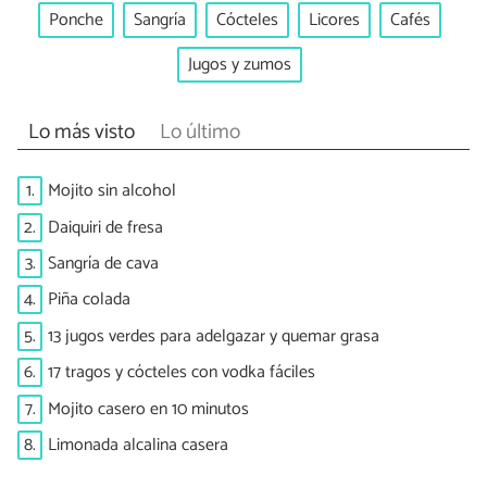
Ponche
Sangría
Cócteles
Licores
Cafés
Jugos y zumos
Lo más visto
Lo último
1.
Mojito sin alcohol
2.
Daiquiri de fresa
3.
Sangría de cava
4.
Piña colada
5.
13 jugos verdes para adelgazar y quemar grasa
6.
17 tragos y cócteles con vodka fáciles
7.
Mojito casero en 10 minutos
8.
Limonada alcalina casera