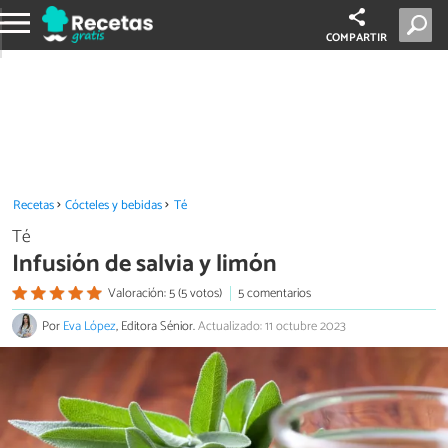
COMPARTIR
Recetas
Cócteles y bebidas
Té
Té
Infusión de salvia y limón
Valoración: 5 (5 votos)
5 comentarios
Por
Eva López
, Editora Sénior.
Actualizado: 11 octubre 2023