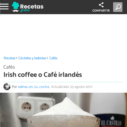
COMPARTIR
Recetas
Cócteles y bebidas
Cafés
Cafés
Irish coffee o Café irlandés
Por
salinas_en_tu_cocina
.
Actualizado: 23 agosto 2017