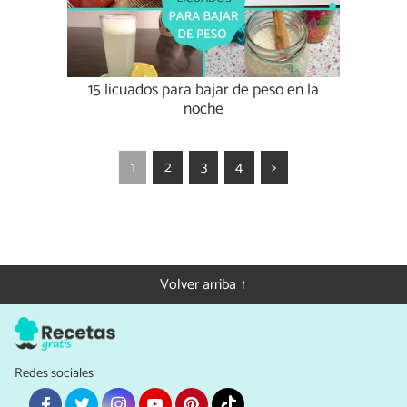
15 licuados para bajar de peso en la
noche
1
2
3
4
>
Volver arriba ↑
Redes sociales