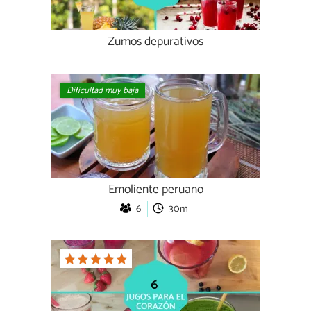
Zumos depurativos
Dificultad muy baja
Emoliente peruano
6
30m