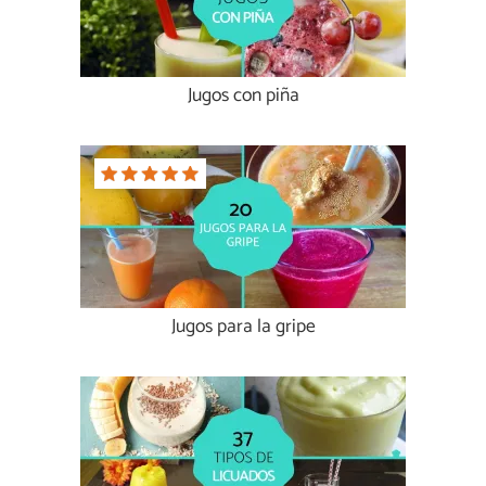
Jugos con piña
Jugos para la gripe