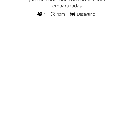
embarazadas
1
10m
Desayuno