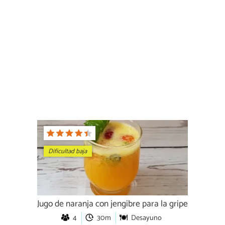
Dificultad baja
Jugo de naranja con jengibre para la gripe
4
30m
Desayuno