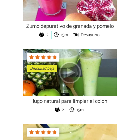
Zumo depurativo de granada y pomelo
2
15m
Desayuno
Dificultad baja
Jugo natural para limpiar el colon
2
15m