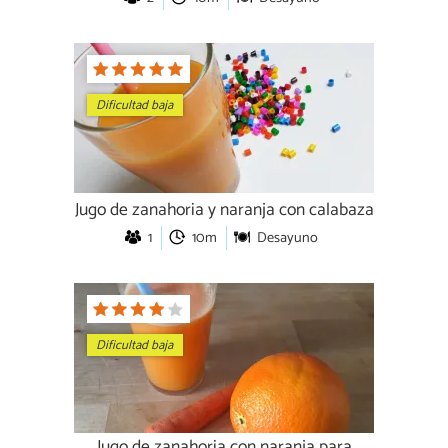
Dificultad baja
Jugo de zanahoria y naranja con calabaza
1
10m
Desayuno
Dificultad baja
Jugo de zanahoria con naranja para