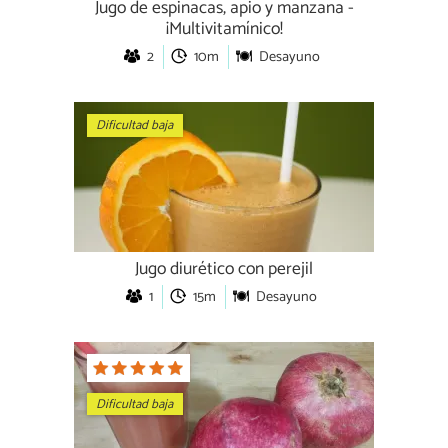
Jugo de espinacas, apio y manzana -
¡Multivitamínico!
2
10m
Desayuno
Dificultad baja
Jugo diurético con perejil
1
15m
Desayuno
Dificultad baja