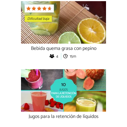
Dificultad baja
Bebida quema grasa con pepino
4
15m
Jugos para la retención de líquidos