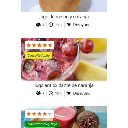
Jugo de melón y naranja
1
15m
Desayuno
Dificultad baja
Jugo antioxidante de naranja
1
15m
Desayuno
Dificultad muy baja