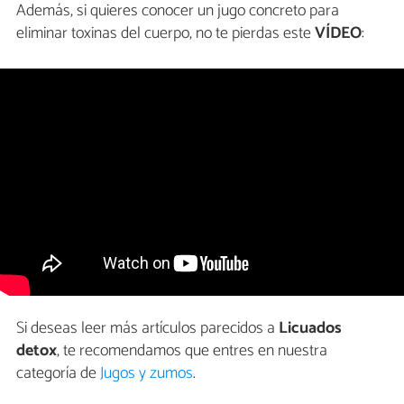
Además, si quieres conocer un jugo concreto para
eliminar toxinas del cuerpo, no te pierdas este
VÍDEO
:
Si deseas leer más artículos parecidos a
Licuados
detox
, te recomendamos que entres en nuestra
categoría de
Jugos y zumos
.