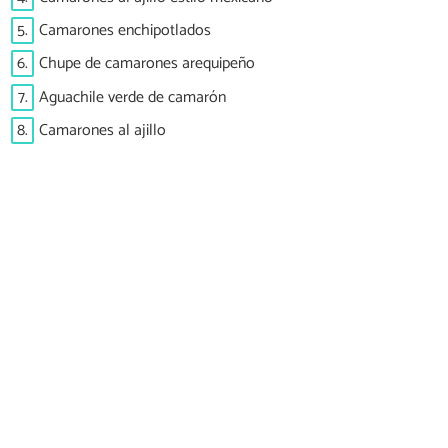
5.
Camarones enchipotlados
6.
Chupe de camarones arequipeño
7.
Aguachile verde de camarón
8.
Camarones al ajillo