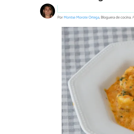
Por
Montse Morote Ortega
, Bloguera de cocina.
A