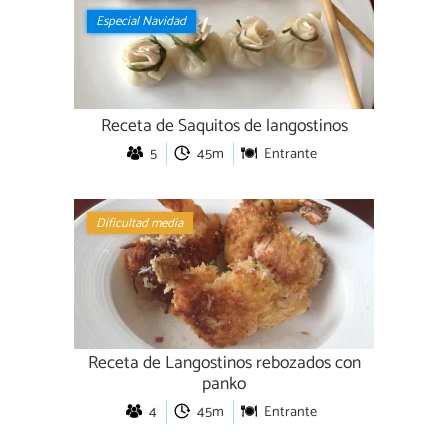
Especial Navidad
Receta de Saquitos de langostinos
5
45m
Entrante
Dificultad media
Receta de Langostinos rebozados con
panko
4
45m
Entrante