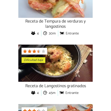
Receta de Tempura de verduras y
langostinos
4
30m
Entrante
Dificultad baja
Receta de Langostinos gratinados
4
45m
Entrante