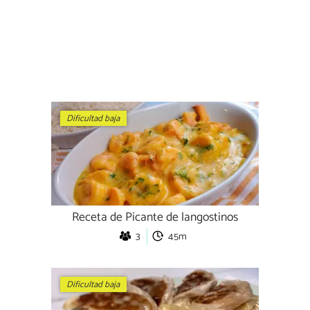
Dificultad baja
Receta de Picante de langostinos
3
45m
Dificultad baja