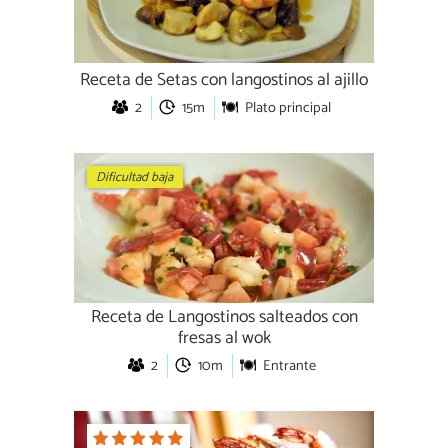
Receta de Setas con langostinos al ajillo
2
15m
Plato principal
Dificultad baja
Receta de Langostinos salteados con
fresas al wok
2
10m
Entrante