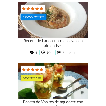
Especial Navidad
Receta de Langostinos al cava con
almendras
4
30m
Entrante
Dificultad baja
Receta de Vasitos de aguacate con