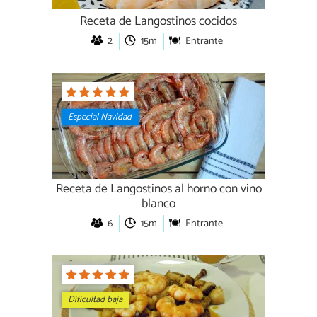
Receta de Langostinos cocidos
2
15m
Entrante
Especial Navidad
Receta de Langostinos al horno con vino
blanco
6
15m
Entrante
Dificultad baja