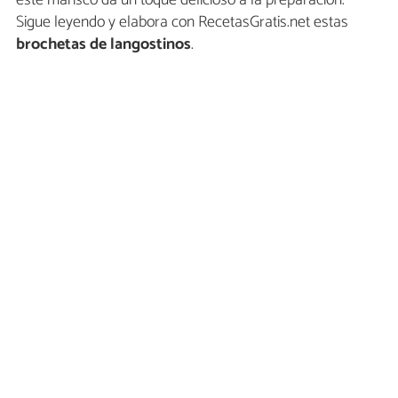
este marisco da un toque delicioso a la preparación.
Sigue leyendo y elabora con RecetasGratis.net estas
brochetas de langostinos
.