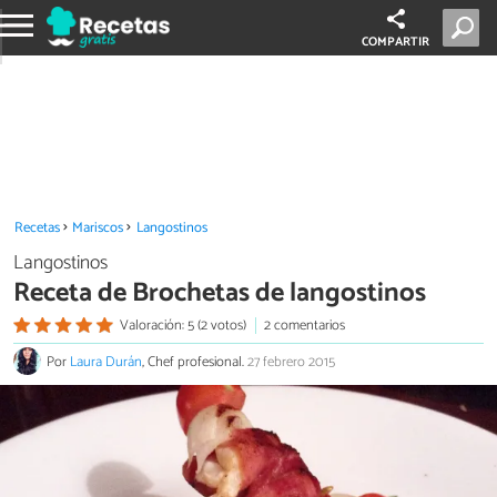
COMPARTIR
Recetas
Mariscos
Langostinos
Langostinos
Receta de Brochetas de langostinos
Valoración: 5 (2 votos)
2 comentarios
Por
Laura Durán
, Chef profesional.
27 febrero 2015