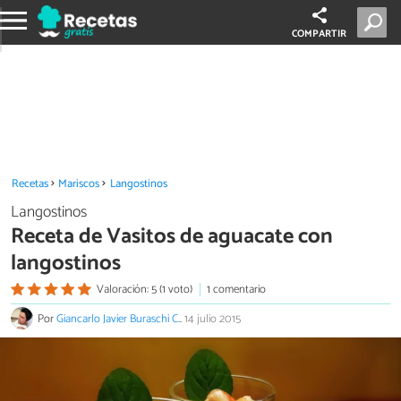
COMPARTIR
Recetas
Mariscos
Langostinos
Langostinos
Receta de Vasitos de aguacate con
langostinos
Valoración: 5 (1 voto)
1 comentario
Por
Giancarlo Javier Buraschi C.
.
14 julio 2015