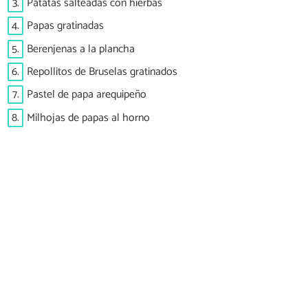
3.
Patatas salteadas con hierbas
4.
Papas gratinadas
5.
Berenjenas a la plancha
6.
Repollitos de Bruselas gratinados
7.
Pastel de papa arequipeño
8.
Milhojas de papas al horno