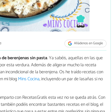
e
Añádenos en Google
a de berenjenas sin pasta
. Ya sabéis, aquellas en las que
, por esta verdura. Además de aligerar mucho la receta
an incondicional de la berenjena. Os he traído recetas con
en mi blog
Mins Cocina
, incluyendo un par de lasañas si no
mparto con RecetasGratis esta vez no se queda atrás. Con
e también podéis encontrar bastantes recetas en el blog, el
ntástico que pasa a estar entre mis preferidos sin ninguna