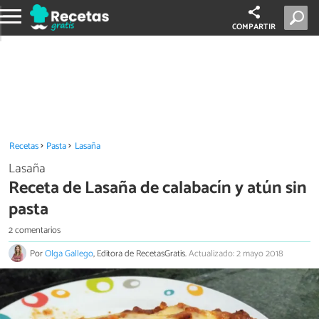
COMPARTIR
Recetas
Pasta
Lasaña
Lasaña
Receta de Lasaña de calabacín y atún sin
pasta
2 comentarios
Por
Olga Gallego
, Editora de RecetasGratis.
Actualizado: 2 mayo 2018