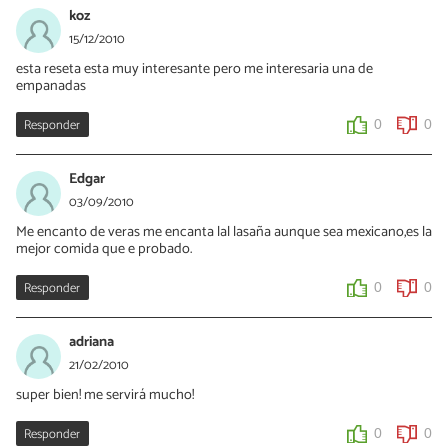
koz
15/12/2010
esta reseta esta muy interesante pero me interesaria una de
empanadas
Responder
0
0
Edgar
03/09/2010
Me encanto de veras me encanta lal lasaña aunque sea mexicano,es la
mejor comida que e probado.
Responder
0
0
adriana
21/02/2010
super bien! me servirá mucho!
Responder
0
0