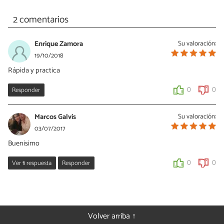
2 comentarios
Enrique Zamora
Su valoración:
19/10/2018
Rápida y practica
Responder
0
0
Marcos Galvis
Su valoración:
03/07/2017
Buenisimo
Ver
1
respuesta
Responder
0
0
Montse Morote Ortega
03/07/2017
Gracias!!!
Volver arriba ↑