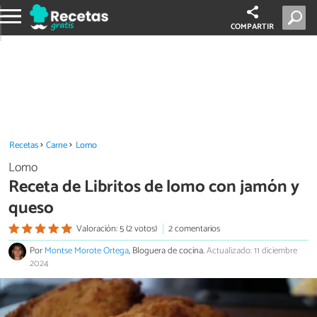
COMPARTIR
Recetas
Carne
Lomo
Lomo
Receta de Libritos de lomo con jamón y
queso
Valoración: 5 (2 votos)
2 comentarios
Por
Montse Morote Ortega
, Bloguera de cocina.
Actualizado: 11 diciembre
2024