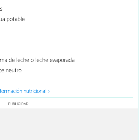
as
ua potable
ma de leche o leche evaporada
te neutro
formación nutricional >