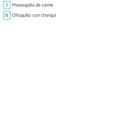
7.
Matasquita de carne
8.
Olluquito con charqui