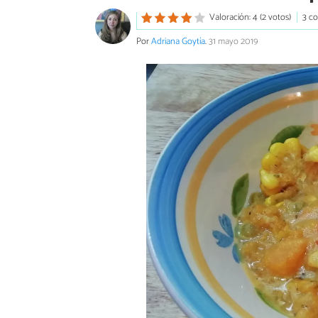
Valoración: 4 (2 votos)
3 c
Por
Adriana Goytía
.
31 mayo 2019