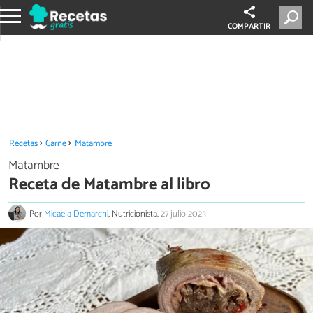
COMPARTIR
Recetas
Carne
Matambre
Matambre
Receta de Matambre al libro
Por
Micaela Demarchi
, Nutricionista.
27 julio 2023