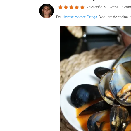
Valoración: 5 (1 voto)
1 com
Por
Montse Morote Ortega
, Bloguera de cocina.
2