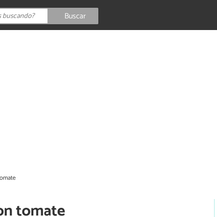
Buscar
tomate
con tomate