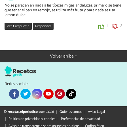
No se parecen en nada a las típicas migas andaluzas, primero se tiene
que tener el pan en remojo, se utiliza más fruta y para nada se usa
jamón dulce.
Ver
1
respuesta
Responder
1
3
julian
30/08/2020
hola juan tal vez eres un purista, pero no sera igual que la pizza y
Volver arriba ↑
cada quien tiene su receta?
1
1
Redes sociales
© recetas.elperiodico.com
2026
Quiénes somos
Aviso Legal
Política de privacidad y cookies
Preferencias de privacidad
Aviso de transparencia sobre anuncios políticos
Código ético