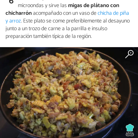
6
microondas y sirve las
migas de plátano con
chicharrón
acompañado con un vaso de
chicha de piña
y arroz
. Este plato se come preferiblemente al desayuno
junto a un trozo de carne a la parrilla e insulso
preparación también típica de la región.