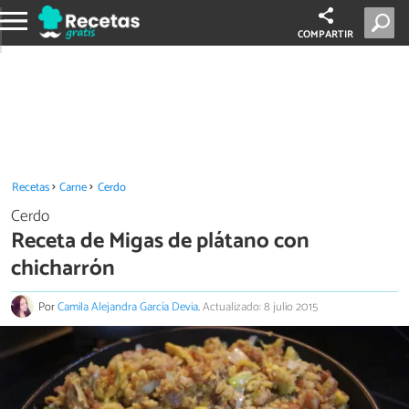
COMPARTIR
Recetas
Carne
Cerdo
Cerdo
Receta de Migas de plátano con
chicharrón
Por
Camila Alejandra García Devia
.
Actualizado: 8 julio 2015