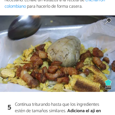
necesario. Échale un vistazos a la receta de
chicharrón
colombiano
para hacerlo de forma casera.
Continua triturando hasta que los ingredientes
5
estén de tamaños similares.
Adiciona el aji en