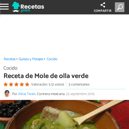
COMPARTIR
Recetas
Guisos y Potajes
Cocido
Cocido
Receta de Mole de olla verde
Valoración: 5 (2 votos)
3 comentarios
Por
Alicia Terán
, Cocinera mexicana.
25 septiembre 2015