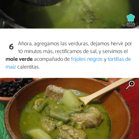
Ahora, agregamos las verduras, dejamos hervir por
6
10 minutos más, rectificamos de sal, y servimos el
mole verde
acompañado de
frijoles negros
y
tortillas de
maíz
calentitas.