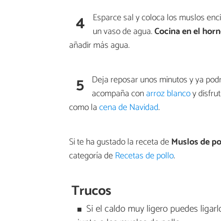
4
Esparce sal y coloca los muslos enci
un vaso de agua.
Cocina en el horn
añadir más agua.
5
Deja reposar unos minutos y ya podr
acompaña con
arroz blanco
y disfru
como la
cena de Navidad
.
Si te ha gustado la receta de
Muslos de po
categoría de
Recetas de pollo
.
Trucos
Si el caldo muy ligero puedes ligar