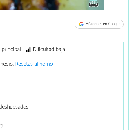
e
Añádenos en Google
 principal
Dificultad baja
medio,
Recetas al horno
 deshuesados
ra