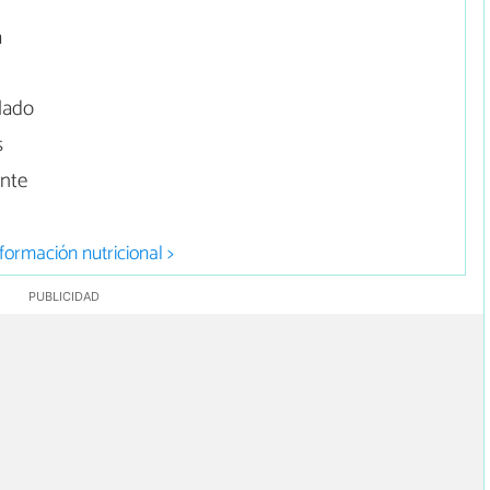
a
lado
s
ante
formación nutricional >