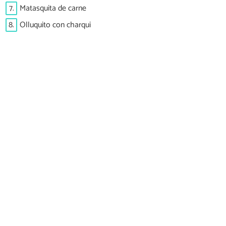
7.
Matasquita de carne
8.
Olluquito con charqui