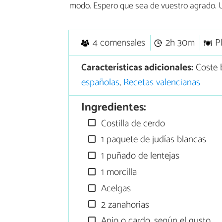
modo. Espero que sea de vuestro agrado. U
4 comensales
2h 30m
P
Características adicionales:
Coste b
españolas
,
Recetas valencianas
Ingredientes:
Costilla de cerdo
1 paquete de judías blancas
1 puñado de lentejas
1 morcilla
Acelgas
2 zanahorias
Apio o cardo, según el gusto