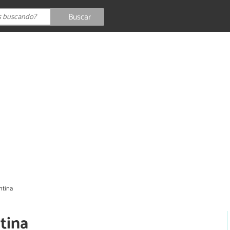
Buscar
ntina
ntina