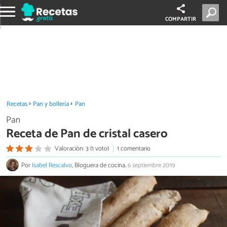
COMPARTIR
Recetas
Pan y bollería
Pan
Pan
Receta de Pan de cristal casero
Valoración: 3 (1 voto)
1 comentario
Por
Isabel Rescalvo
, Bloguera de cocina.
6 septiembre 2019