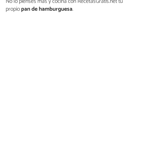
No lo pienses más y cocina con RecetasGratis.net tu
propio
pan de hamburguesa
.