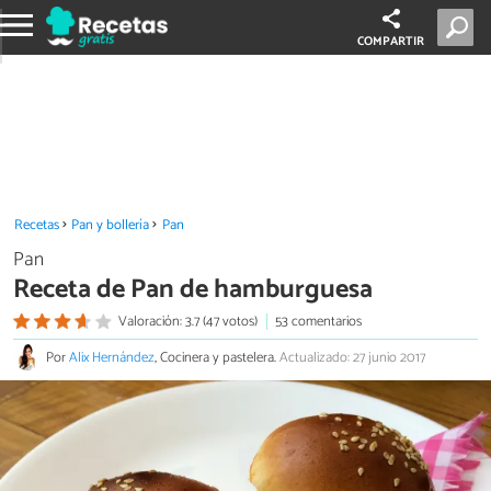
COMPARTIR
Recetas
Pan y bollería
Pan
Pan
Receta de Pan de hamburguesa
Valoración: 3.7 (47 votos)
53 comentarios
Por
Alix Hernández
, Cocinera y pastelera.
Actualizado: 27 junio 2017