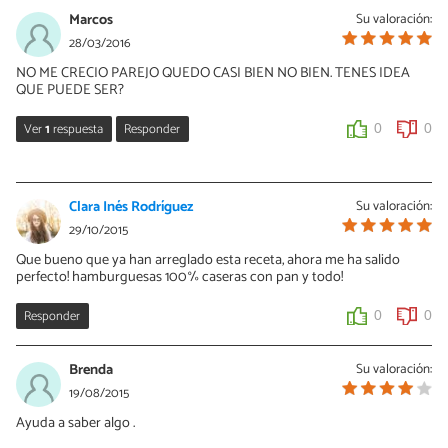
10/05/2016
Marcos
Su valoración:
Hola alejandra, gracias a ti por comentar, sigue disfrutando de
28/03/2016
nuestras recetas.
NO ME CRECIO PAREJO QUEDO CASI BIEN NO BIEN. TENES IDEA
QUE PUEDE SER?
0
0
Ver
1
respuesta
Responder
0
0
Alix Hernández
29/03/2016
Clara Inés Rodríguez
Su valoración:
Hola Marcos, tienes que asegurarte que la masa quede bien
29/10/2015
amasada y suave, el tiempo de leudado también es muy
Que bueno que ya han arreglado esta receta, ahora me ha salido
importante.
perfecto! hamburguesas 100% caseras con pan y todo!
0
0
Responder
0
0
Brenda
Su valoración:
19/08/2015
Ayuda a saber algo .