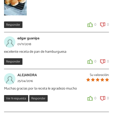
Responder
0
0
edgar guanipa
01/11/2018
excelente receta de pan de hamburguesa
Responder
0
0
ALEJANDRA
Su valoración:
25/04/2016
Muchas gracias por la receta le agradezo mucho
Ver
1
respuesta
Responder
0
0
Alix Hernández