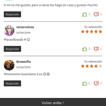
A mi no me gustan, pero a veces los hago en casa y gustan mucho.
Responder
0
0
victorvolvos
Su valoración:
12/09/2019
Maravilloso👍🍷😋
Responder
0
0
ibrasevilla
Su valoración:
12/09/2019
Mmmmmm buenísimo Eva 😉😋
Responder
0
0
Volver arriba ↑