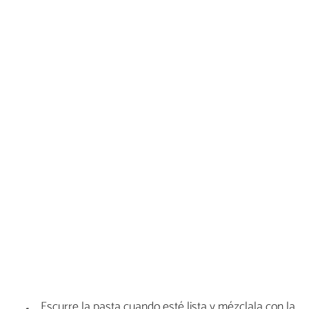
Escurre la pasta cuando esté lista y mézclala con la