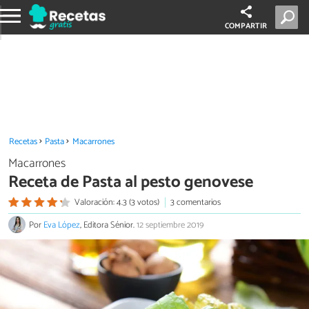
COMPARTIR
Recetas
Pasta
Macarrones
Macarrones
Receta de Pasta al pesto genovese
Valoración: 4.3 (3 votos)
3 comentarios
Por
Eva López
, Editora Sénior.
12 septiembre 2019