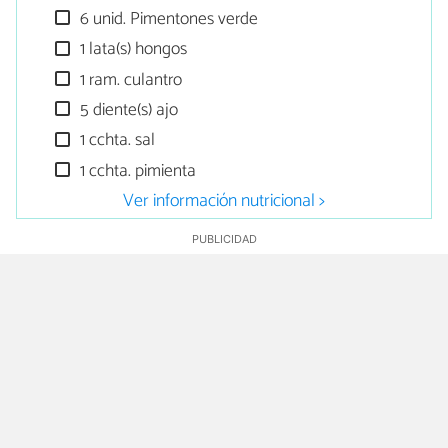
6 unid. Pimentones verde
1 lata(s) hongos
1 ram. culantro
5 diente(s) ajo
1 cchta. sal
1 cchta. pimienta
Ver información nutricional >