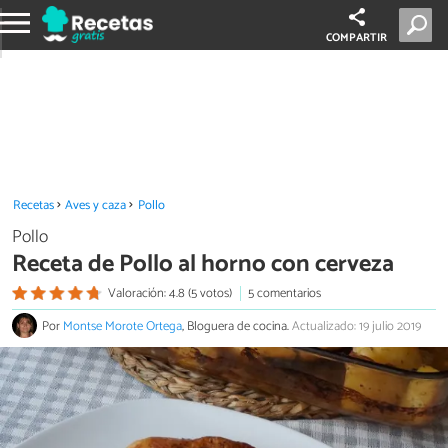
COMPARTIR
Recetas
Aves y caza
Pollo
Pollo
Receta de Pollo al horno con cerveza
Valoración: 4.8 (5 votos)
5 comentarios
Por
Montse Morote Ortega
, Bloguera de cocina.
Actualizado: 19 julio 2019