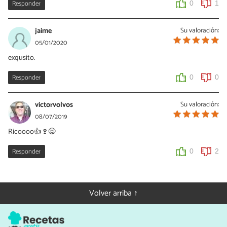
Responder
0
1
jaime
Su valoración:
05/01/2020
exqusito.
Responder
0
0
victorvolvos
Su valoración:
08/07/2019
Ricoooo👍🍷😋
Responder
0
2
Volver arriba ↑