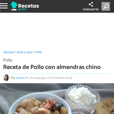
COMPARTIR
Recetas
Aves y caza
Pollo
Pollo
Receta de Pollo con almendras chino
Por
amada m.
.
Actualizado: 27 noviembre 2024