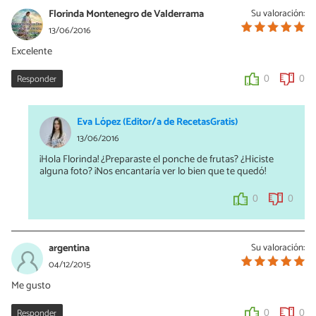
Florinda Montenegro de Valderrama
Su valoración:
13/06/2016
Excelente
Responder
0
0
Eva López (Editor/a de RecetasGratis)
13/06/2016
¡Hola Florinda! ¿Preparaste el ponche de frutas? ¿Hiciste
alguna foto? ¡Nos encantaría ver lo bien que te quedó!
0
0
argentina
Su valoración:
04/12/2015
Me gusto
Responder
0
0