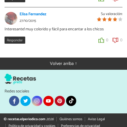
Elisa Fernandez
Su valoración:
27/10/2015
Interesante! muy colorido y fácil para encantar a los chicos
Responder
0
0
Volver arriba ↑
Redes sociales
© recetas.elperiodico.com
2026
Quiénes somos
Aviso Legal
Política de privacidad y cookies
Preferencias de privacidad