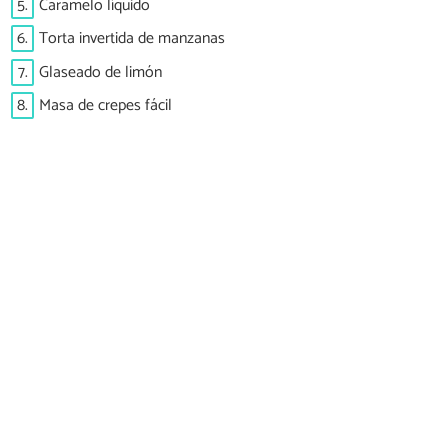
5.
Caramelo líquido
6.
Torta invertida de manzanas
7.
Glaseado de limón
8.
Masa de crepes fácil