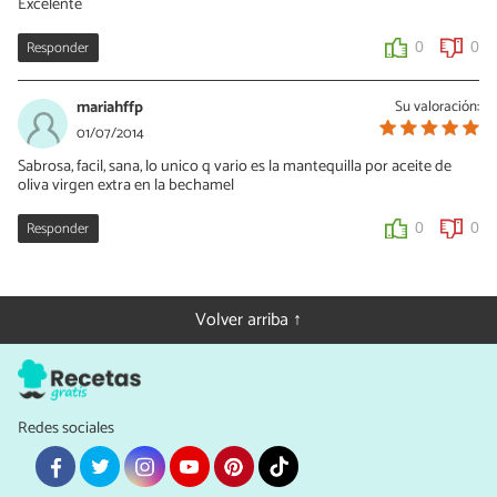
Excelente
Responder
0
0
mariahffp
Su valoración:
01/07/2014
Sabrosa, facil, sana, lo unico q vario es la mantequilla por aceite de
oliva virgen extra en la bechamel
Responder
0
0
Volver arriba ↑
Redes sociales