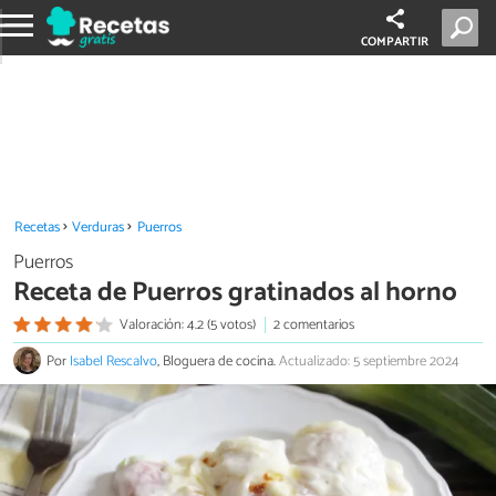
COMPARTIR
Recetas
Verduras
Puerros
Puerros
Receta de Puerros gratinados al horno
Valoración: 4.2 (5 votos)
2 comentarios
Por
Isabel Rescalvo
, Bloguera de cocina.
Actualizado: 5 septiembre 2024