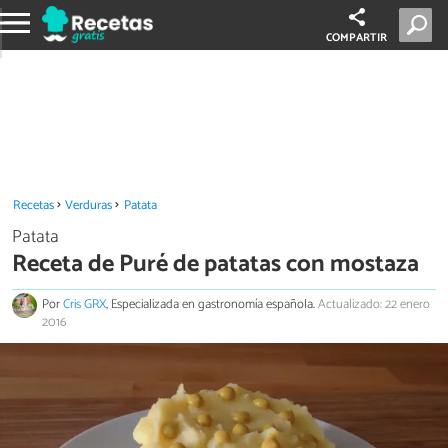
COMPARTIR
Recetas
Verduras
Patata
Patata
Receta de Puré de patatas con mostaza
Por
Cris GRX
, Especializada en gastronomía española.
Actualizado: 22 enero
2016