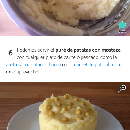
Podemos servir el
puré de patatas con mostaza
6
con cualquier plato de carne o pescado, como la
ventresca de atún al horno
o un
magret de pato al horno
.
¡Que aproveche!