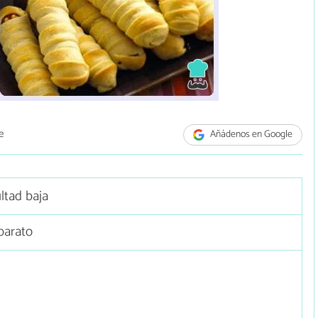
e
Añádenos en Google
ultad baja
barato