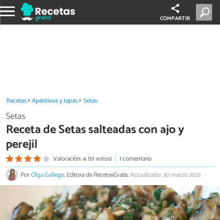
COMPARTIR
Recetas
Aperitivos y tapas
Setas
Setas
Receta de Setas salteadas con ajo y
perejil
Valoración: 4 (51 votos)
1 comentario
Por
Olga Gallego
, Editora de RecetasGratis.
Actualizado: 30 marzo 2021